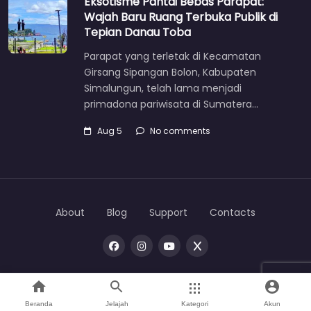
Eksotisme Pantai Bebas Parapat:
Wajah Baru Ruang Terbuka Publik di
Tepian Danau Toba
Parapat yang terletak di Kecamatan
Girsang Sipangan Bolon, Kabupaten
Simalungun, telah lama menjadi
primadona pariwisata di Sumatera…
Aug 5
No comments
About
Blog
Support
Contacts
Copyright © 2026 |
One
toba
Beranda
Jelajah
Kategori
Akun
Home
Search
Mata Bumi
Direktori
Account