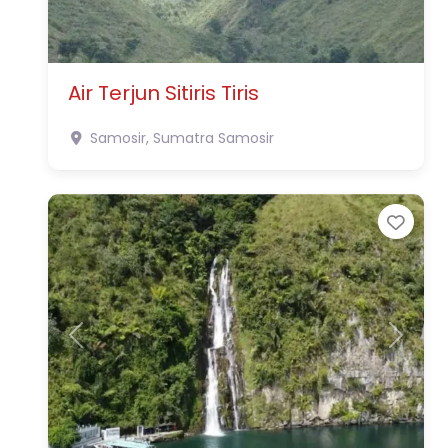
Air Terjun Sitiris Tiris
Samosir, Sumatra
Samosir
Favo
Previous
Next