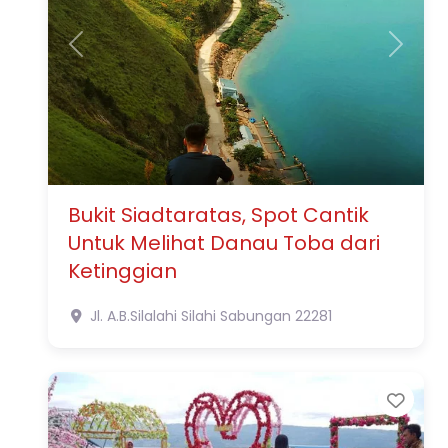
Previous
Next
Bukit Siadtaratas, Spot Cantik
Untuk Melihat Danau Toba dari
Ketinggian
Jl. A.B.Silalahi
Silahi Sabungan
22281
Favo