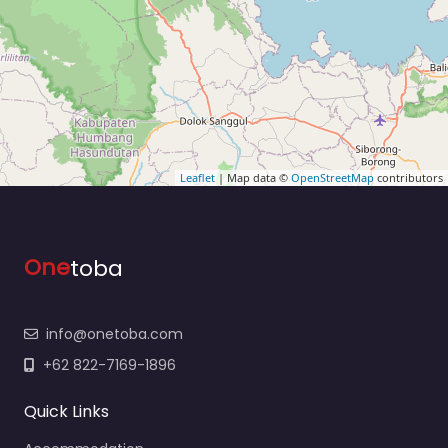
Leaflet
| Map data ©
OpenStreetMap
contributors
One
toba
info@onetoba.com
+62 822-7169-1896
Quick Links