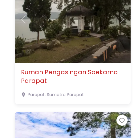
Previous
Next
Rumah Pengasingan Soekarno
Parapat
Parapat, Sumatra
Parapat
Favo