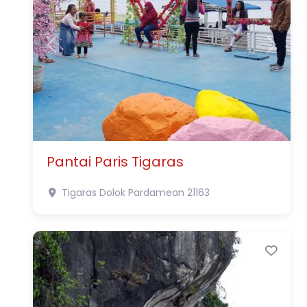
Previous
Next
Pantai Paris Tigaras
Tigaras
Dolok Pardamean
21163
Favo