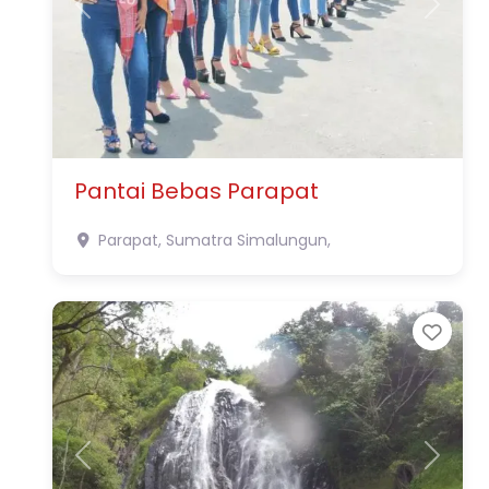
Previous
Next
Pantai Bebas Parapat
Parapat, Sumatra
Simalungun,
Favo
Previous
Next