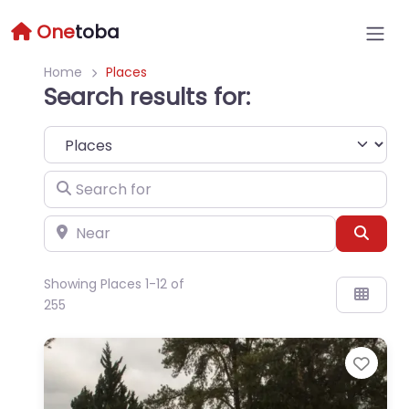
One
toba
Home
Places
Search results for:
Select search type
Search for
Near
Sear
Showing Places 1-12 of
255
Favo