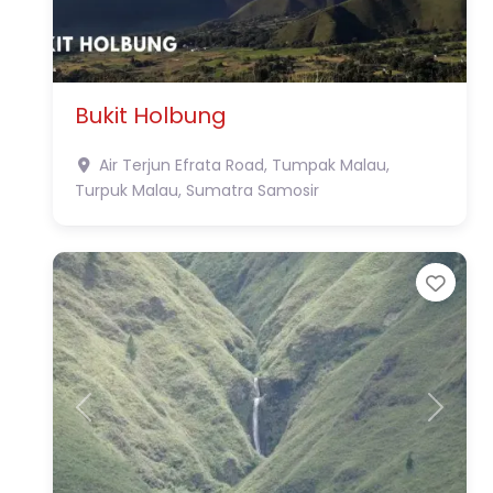
Bukit Holbung
Air Terjun Efrata Road, Tumpak Malau,
Turpuk Malau, Sumatra
Samosir
Favo
Previous
Next