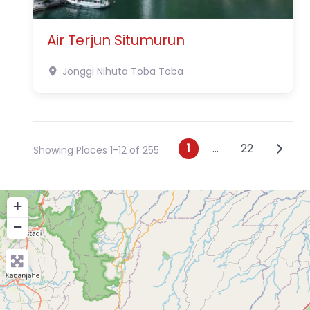
Air Terjun Situmurun
Jonggi Nihuta Toba
Toba
Posts navig
Older 
1
…
22
Showing Places 1-12 of 255
+
−