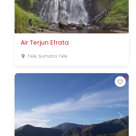
Air Terjun Efrata
Tele, Sumatra
Tele
Favo
Previous
Next