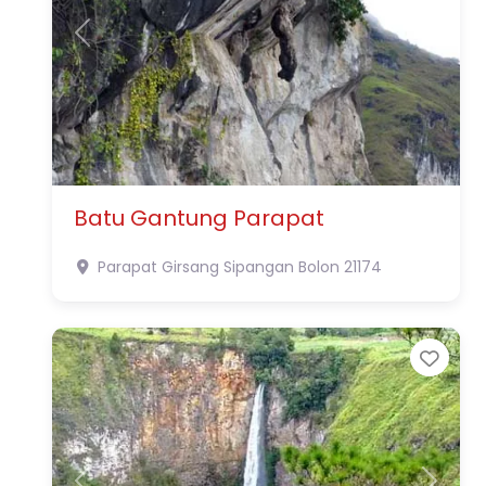
Previous
Next
Batu Gantung Parapat
Parapat
Girsang Sipangan Bolon
21174
Favo