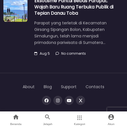
Eksotisme Pantai Bebas Parapat:
Wajah Baru Ruang Terbuka Publik di
Tepian Danau Toba
Parapat yang terletak di Kecamatan
Girsang Sipangan Bolon, Kabupaten
Simalungun, telah lama menjadi
primadona pariwisata di Sumatera…
Aug 5
No comments
About
Blog
Support
Contacts
Copyright © 2026 |
One
toba
Beranda
Jelajah
Kategori
Akun
Home
Search
Mata Bumi
Direktori
Account