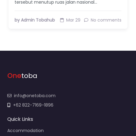
tersebut menutup ruas jalan nasional…
by Admin Tobahub
Mar 29
No comments
One
toba
info@onetoba.com
+62 822-7169-1896
Quick Links
Accommodation