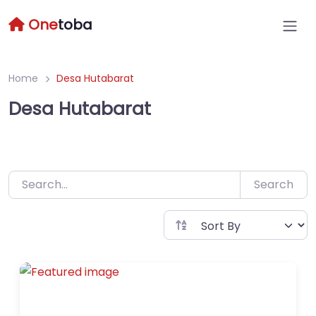
Skip
One
toba
to
content
Home
Desa Hutabarat
Desa Hutabarat
Search