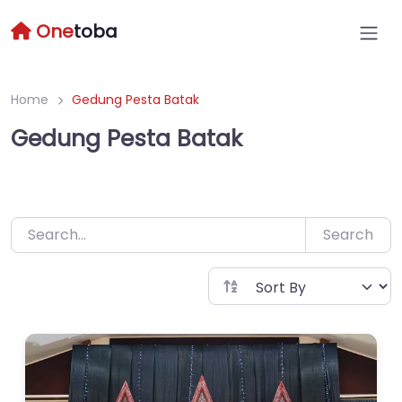
Skip
One
toba
to
content
Home
Gedung Pesta Batak
Gedung Pesta Batak
Search