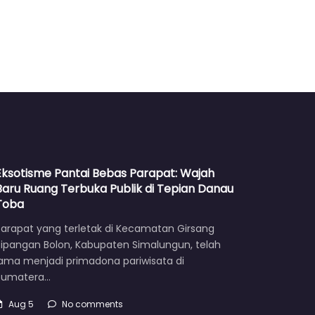
Eksotisme Pantai Bebas Parapat: Wajah
Baru Ruang Terbuka Publik di Tepian Danau
Toba
Parapat yang terletak di Kecamatan Girsang
Sipangan Bolon, Kabupaten Simalungun, telah
lama menjadi primadona pariwisata di
Sumatera…
Aug 5
No comments