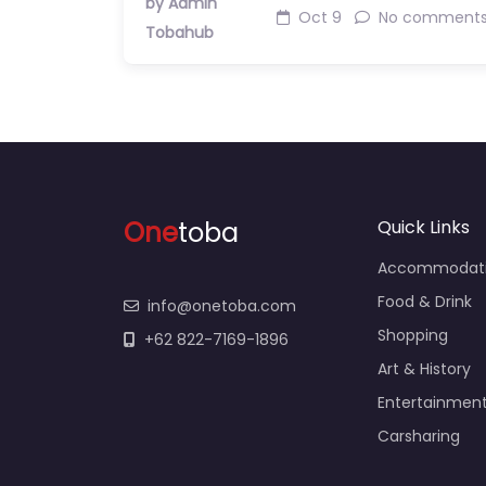
by Admin
Oct 9
No comment
Tobahub
One
toba
Quick Links
Accommodat
Food & Drink
info@onetoba.com
Shopping
+62 822-7169-1896
Art & History
Entertainmen
Carsharing