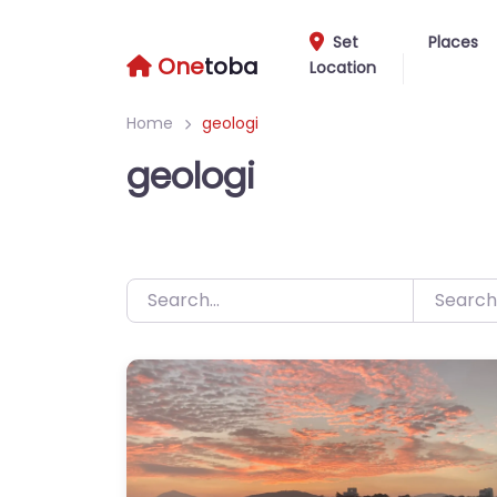
Skip
to
Set
Places
One
toba
Location
content
Home
geologi
geologi
Search