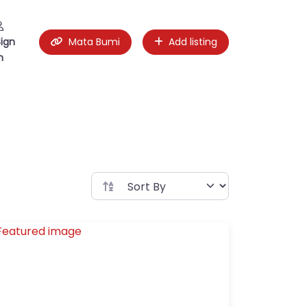
Sign
Mata Bumi
Add listing
n