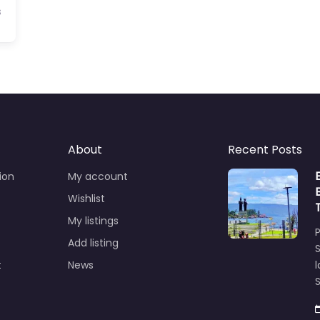
s
About
Recent Posts
ion
My account
Wishlist
My listings
Add listing
t
News