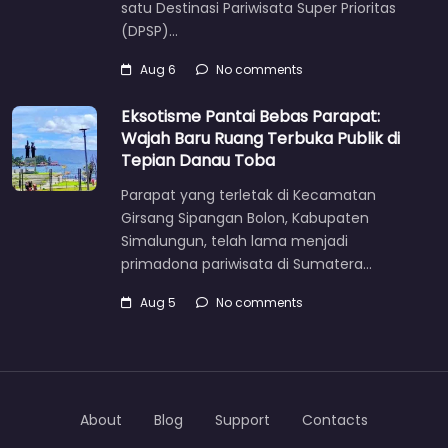
satu Destinasi Pariwisata Super Prioritas
(DPSP)…
Aug 6
No comments
Eksotisme Pantai Bebas Parapat:
Wajah Baru Ruang Terbuka Publik di
Tepian Danau Toba
Parapat yang terletak di Kecamatan
Girsang Sipangan Bolon, Kabupaten
Simalungun, telah lama menjadi
primadona pariwisata di Sumatera…
Aug 5
No comments
About
Blog
Support
Contacts