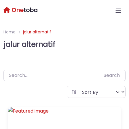
Skip
One
toba
to
content
Home
jalur alternatif
jalur alternatif
Search