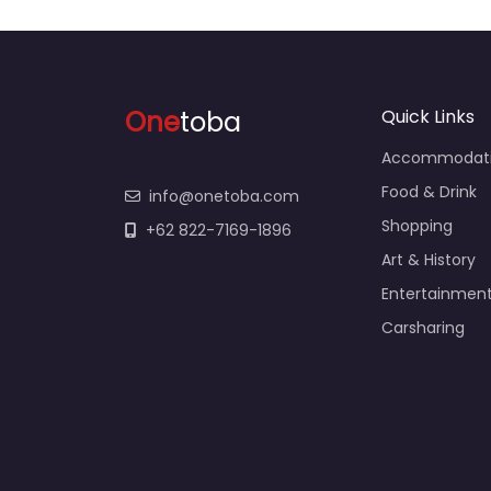
One
toba
Quick Links
Accommodat
Food & Drink
info@onetoba.com
Shopping
+62 822-7169-1896
Art & History
Entertainmen
Carsharing