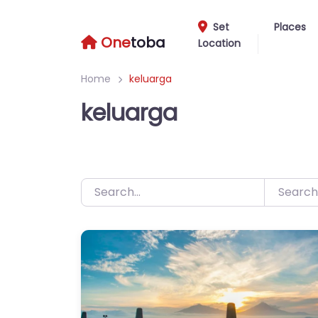
Skip
to
Set
Places
One
toba
Location
content
Home
keluarga
keluarga
Search