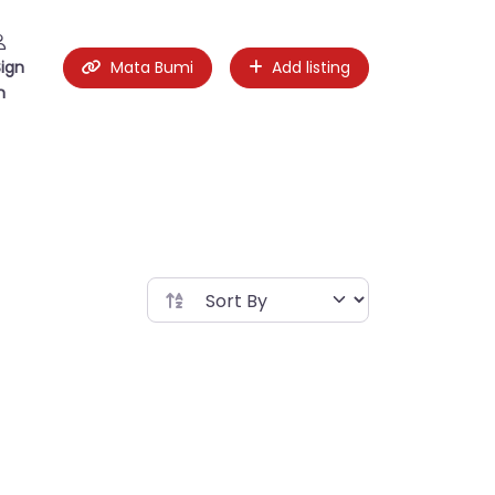
Sign
Mata Bumi
Add listing
n