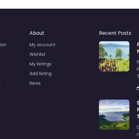
About
Recent Posts
ion
My account
Wishlist
My listings
Add listing
T
t
News