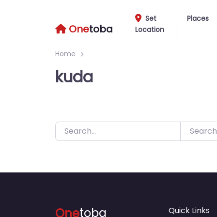
Skip
to
Set
Places
One
toba
Location
content
Home
kuda
Search
One
toba
Quick Links