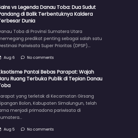
Sains vs Legenda Danau Toba: Dua Sudut
Pandang di Balik Terbentuknya Kaldera
Terbesar Dunia
Danau Toba di Provinsi Sumatera Utara
memegang predikat penting sebagai salah satu
estinasi Pariwisata Super Prioritas (DPSP)…
Aug 6
No comments
Eksotisme Pantai Bebas Parapat: Wajah
Baru Ruang Terbuka Publik di Tepian Danau
Toba
Parapat yang terletak di Kecamatan Girsang
Sipangan Bolon, Kabupaten Simalungun, telah
lama menjadi primadona pariwisata di
Sumatera…
Aug 5
No comments