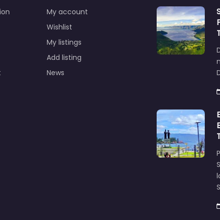
ion
My account
Wishlist
My listings
Add listing
t
News
D