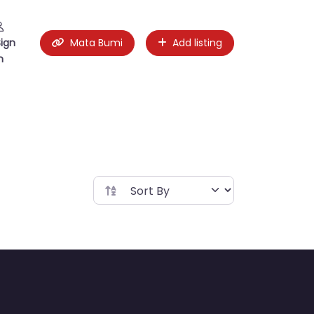
Sign
Mata Bumi
Add listing
n