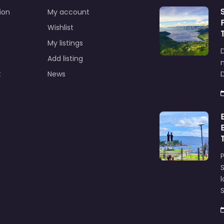
ion
My account
Wishlist
My listings
Add listing
t
News
D