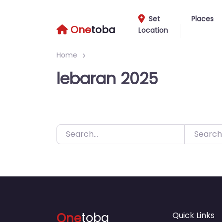
Skip
to
Set
Places
One
toba
Location
content
Home
lebaran 2025
Search
One
toba
Quick Links