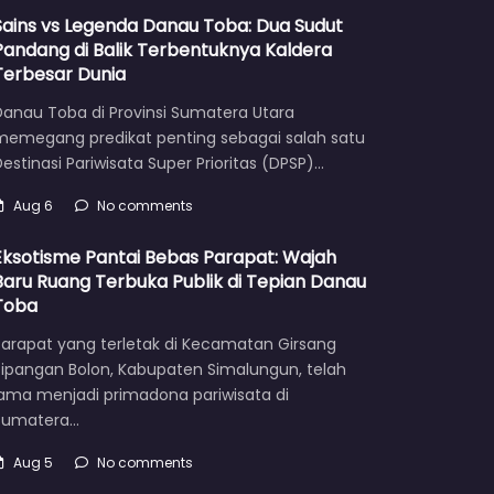
Sains vs Legenda Danau Toba: Dua Sudut
Pandang di Balik Terbentuknya Kaldera
Terbesar Dunia
Danau Toba di Provinsi Sumatera Utara
memegang predikat penting sebagai salah satu
estinasi Pariwisata Super Prioritas (DPSP)…
Aug 6
No comments
Eksotisme Pantai Bebas Parapat: Wajah
Baru Ruang Terbuka Publik di Tepian Danau
Toba
Parapat yang terletak di Kecamatan Girsang
Sipangan Bolon, Kabupaten Simalungun, telah
lama menjadi primadona pariwisata di
Sumatera…
Aug 5
No comments