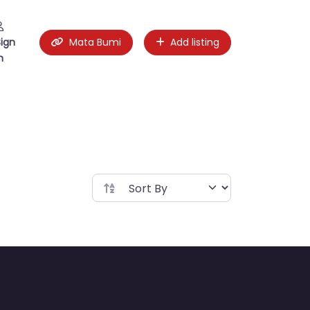
Sign
Mata Bumi
Add listing
n