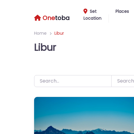
Skip
to
Set
Places
One
toba
Location
content
Home
Libur
Libur
Search