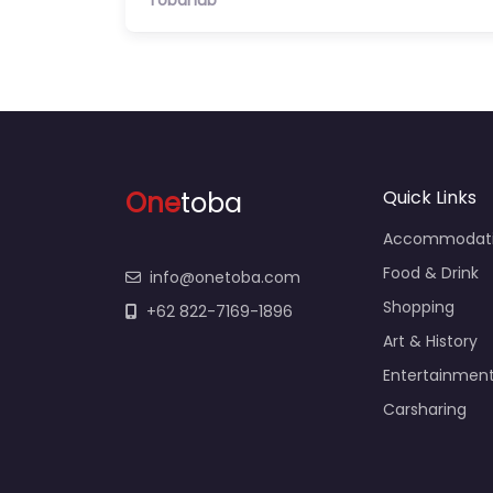
One
toba
Quick Links
Accommodat
Food & Drink
info@onetoba.com
Shopping
+62 822-7169-1896
Art & History
Entertainmen
Carsharing