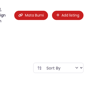
Sign
Mata Bumi
Add listing
n