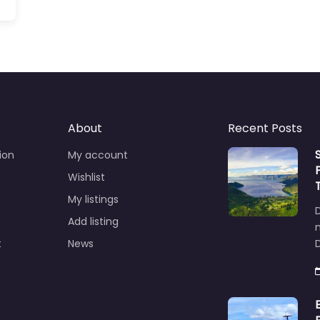
About
Recent Posts
ion
My account
Wishlist
My listings
Add listing
t
News
D