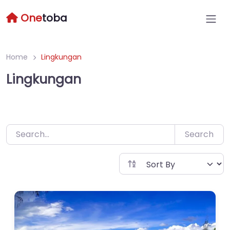
Skip
One
toba
to
content
Home
Lingkungan
Lingkungan
Search