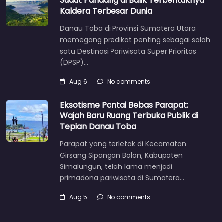
Sudut Pandang di Balik Terbentuknya
Kaldera Terbesar Dunia
Danau Toba di Provinsi Sumatera Utara
memegang predikat penting sebagai salah
satu Destinasi Pariwisata Super Prioritas
(DPSP)…
Aug 6
No comments
Eksotisme Pantai Bebas Parapat:
Wajah Baru Ruang Terbuka Publik di
Tepian Danau Toba
Parapat yang terletak di Kecamatan
Girsang Sipangan Bolon, Kabupaten
Simalungun, telah lama menjadi
primadona pariwisata di Sumatera…
Aug 5
No comments