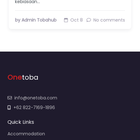
kebiasaan…
by Admin Tobahub
Oct 8
No comments
One
toba
info@onetoba.com
+62 822-7169-1896
Quick Links
Accommodation