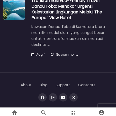
Transformasi Eco-Friendly Travel
Danau Toba: Menakar Urgensi
Kelestarian Lingkungan Melalui The
Parapat View Hotel
Kawasan Danau Toba di Sumatera Utara
memiliki modal alam yang sangat besar
untuk mentransformasikan diri menjadi
destinasi…
Aug 4
No comments
About
Blog
Support
Contacts
Copyright © 2026 |
One
toba