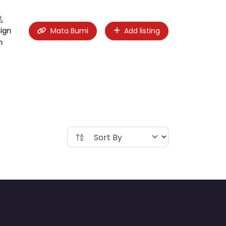
Sign
Mata Bumi
Add listing
n