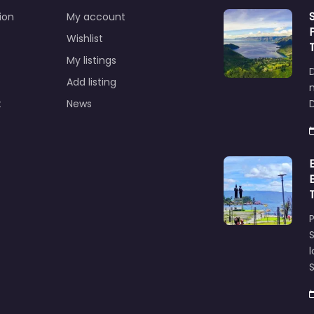
ion
My account
Wishlist
My listings
Add listing
t
News
D