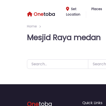
Skip
to
Set
Places
One
toba
Location
content
Home
Mesjid Raya medan
Search
One
toba
Quick Links