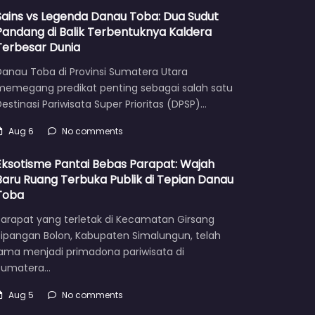
Sains vs Legenda Danau Toba: Dua Sudut
Pandang di Balik Terbentuknya Kaldera
Terbesar Dunia
Danau Toba di Provinsi Sumatera Utara
memegang predikat penting sebagai salah satu
estinasi Pariwisata Super Prioritas (DPSP)…
Aug 6
No comments
Eksotisme Pantai Bebas Parapat: Wajah
Baru Ruang Terbuka Publik di Tepian Danau
Toba
Parapat yang terletak di Kecamatan Girsang
Sipangan Bolon, Kabupaten Simalungun, telah
lama menjadi primadona pariwisata di
Sumatera…
Aug 5
No comments