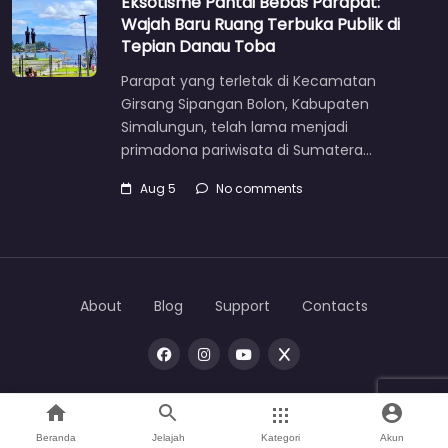
Eksotisme Pantai Bebas Parapat:
Wajah Baru Ruang Terbuka Publik di
Tepian Danau Toba
Parapat yang terletak di Kecamatan
Girsang Sipangan Bolon, Kabupaten
Simalungun, telah lama menjadi
primadona pariwisata di Sumatera…
Aug 5
No comments
About
Blog
Support
Contacts
Copyright © 2026 |
One
toba
Beranda
Jelajah
Kategori
Akun
Home
Search
Mata Bumi
Direktori
Account