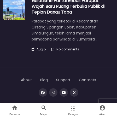
Eksotisme Pantai Bebas Parapat:
Wajah Baru Ruang Terbuka Publik di
Tepian Danau Toba
Parapat yang terletak di Kecamatan
Girsang Sipangan Bolon, Kabupaten
Simalungun, telah lama menjadi
primadona pariwisata di Sumatera…
Aug 5
No comments
About
Blog
Support
Contacts
Copyright © 2026 |
One
toba
Beranda
Jelajah
Kategori
Akun
Home
Search
Mata Bumi
Direktori
Account