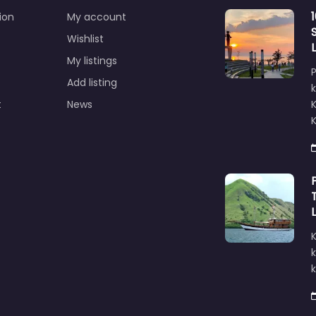
ion
My account
Wishlist
My listings
Add listing
k
t
News
k