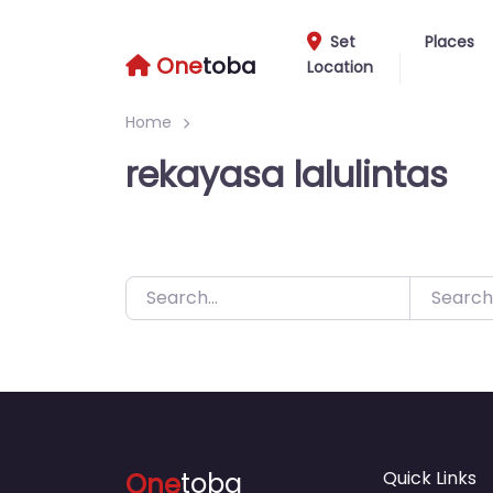
Skip
to
Set
Places
One
toba
Location
content
Home
rekayasa lalulintas
Search
One
toba
Quick Links