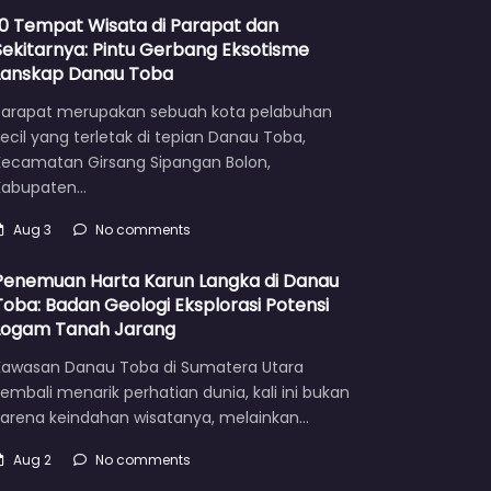
10 Tempat Wisata di Parapat dan
Sekitarnya: Pintu Gerbang Eksotisme
Lanskap Danau Toba
Parapat merupakan sebuah kota pelabuhan
ecil yang terletak di tepian Danau Toba,
Kecamatan Girsang Sipangan Bolon,
Kabupaten…
Aug 3
No comments
Penemuan Harta Karun Langka di Danau
Toba: Badan Geologi Eksplorasi Potensi
Logam Tanah Jarang
Kawasan Danau Toba di Sumatera Utara
embali menarik perhatian dunia, kali ini bukan
karena keindahan wisatanya, melainkan…
Aug 2
No comments