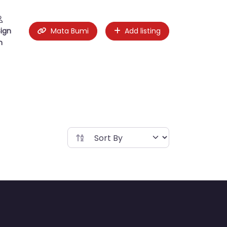
Sign
Mata Bumi
Add listing
n