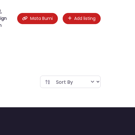
Sign
Mata Bumi
Add listing
n