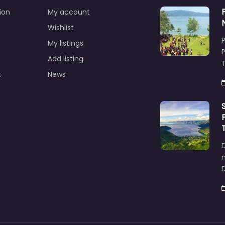
ion
My account
Wishlist
My listings
Add listing
T
t
News
D