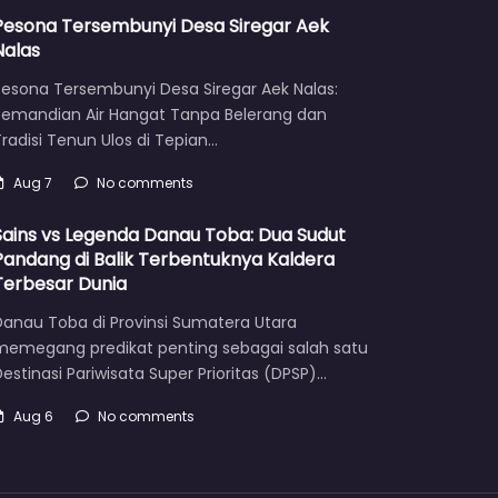
Pesona Tersembunyi Desa Siregar Aek
Nalas
Pesona Tersembunyi Desa Siregar Aek Nalas:
Pemandian Air Hangat Tanpa Belerang dan
radisi Tenun Ulos di Tepian…
Aug 7
No comments
Sains vs Legenda Danau Toba: Dua Sudut
Pandang di Balik Terbentuknya Kaldera
Terbesar Dunia
Danau Toba di Provinsi Sumatera Utara
memegang predikat penting sebagai salah satu
estinasi Pariwisata Super Prioritas (DPSP)…
Aug 6
No comments