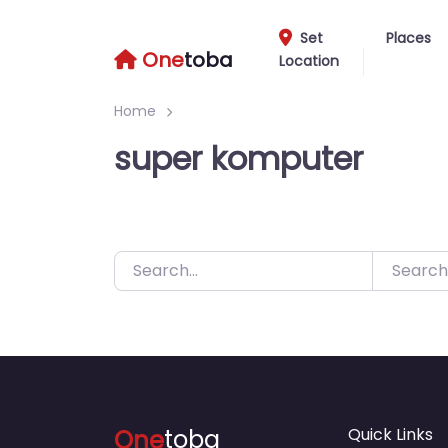
Skip
to
Set
Places
One
toba
Location
content
Home
super komputer
Search
One
toba
Quick Links