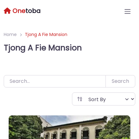
Skip
One
toba
to
content
Home
Tjong A Fie Mansion
Tjong A Fie Mansion
Search