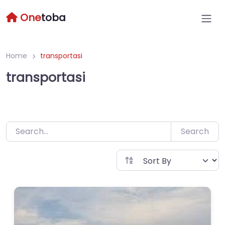
Skip
One
toba
to
content
Home
transportasi
transportasi
Search