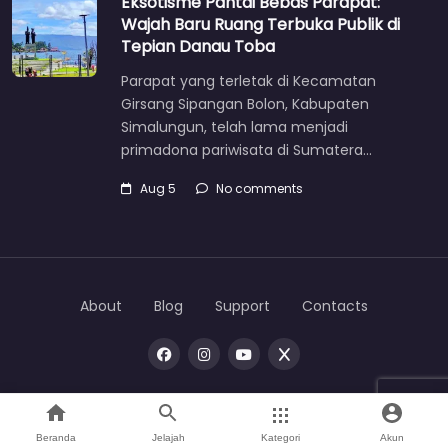
Eksotisme Pantai Bebas Parapat:
Wajah Baru Ruang Terbuka Publik di
Tepian Danau Toba
Parapat yang terletak di Kecamatan
Girsang Sipangan Bolon, Kabupaten
Simalungun, telah lama menjadi
primadona pariwisata di Sumatera…
Aug 5
No comments
About
Blog
Support
Contacts
Copyright © 2026 |
One
toba
Beranda
Jelajah
Kategori
Akun
Home
Search
Mata Bumi
Direktori
Account