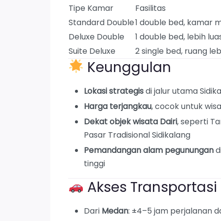
Tipe Kamar
Fasilitas
Standard Double
1 double bed, kamar m
Deluxe Double
1 double bed, lebih lua
Suite Deluxe
2 single bed, ruang le
Keunggulan
Lokasi strategis
di jalur utama Sidi
Harga terjangkau
, cocok untuk wi
Dekat objek wisata Dairi
, seperti T
Pasar Tradisional Sidikalang
Pemandangan alam pegunungan
d
tinggi
Akses Transportasi
Dari
Medan
: ±4–5 jam perjalanan d