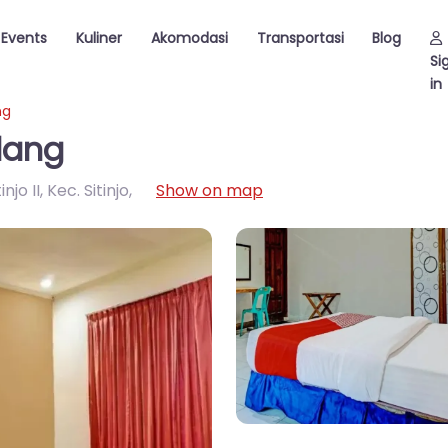
Events
Kuliner
Akomodasi
Transportasi
Blog
Si
in
ng
alang
jo II, Kec. Sitinjo
,
Show on map