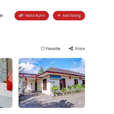
gn
Mata Bumi
Add listing
Share
Favorite