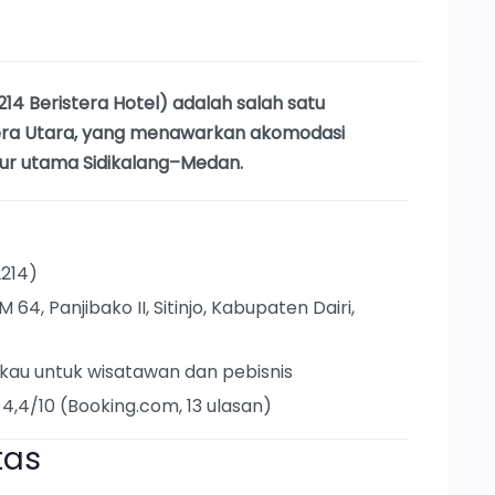
214 Beristera Hotel) adalah salah satu
tera Utara, yang menawarkan akomodasi
alur utama Sidikalang–Medan.
2214)
64, Panjibako II, Sitinjo, Kabupaten Dairi,
gkau untuk wisatawan dan pebisnis
 4,4/10 (Booking.com, 13 ulasan)
tas