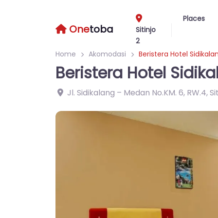
Places
One
toba
Sitinjo
2
Home
Akomodasi
Beristera Hotel Sidikala
Beristera Hotel Sidik
Jl. Sidikalang – Medan No.KM. 6, RW.4, Sitin