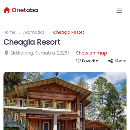
One
toba
Home
Akomodasi
Cheagia Resort
Cheagia Resort
Sidikalang, Sumatra
,
22281
Show on map
Share
Favorite