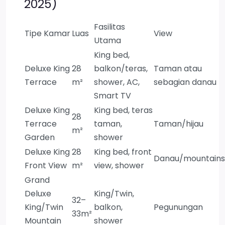
2025)
Fasilitas
Tipe Kamar
Luas
View
Utama
King bed,
Deluxe King
28
balkon/teras,
Taman atau
Terrace
m²
shower, AC,
sebagian danau
Smart TV
Deluxe King
King bed, teras
28
Terrace
taman,
Taman/hijau
m²
Garden
shower
Deluxe King
28
King bed, front
Danau/mountains
Front View
m²
view, shower
Grand
Deluxe
King/Twin,
32–
King/Twin
balkon,
Pegunungan
33m²
Mountain
shower