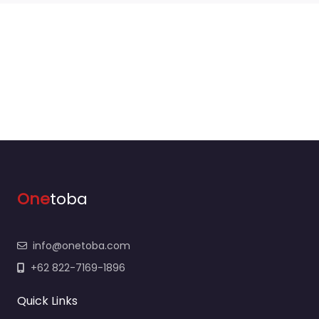
One
toba
info@onetoba.com
+62 822-7169-1896
Quick Links