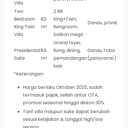
Villa
Two
2 BR
Bedroom
82
King+Twin,
Danau, privat
King Twin
m²
livingroom,
Villa
balkon mega
Grand foyer,
Presidential
83
living, dining,
Danau Toba
Suite
m²
pemandangan
(panoramic)
luas
*Keterangan:
Harga berlaku Oktober 2025, sudah
termasuk pajak, selisih antar OTA,
promosi seasonal hingga diskon 30%.
Tarif villa maupun suite dapat berubah
sesuai kebijakan & tanggal high/low
season.