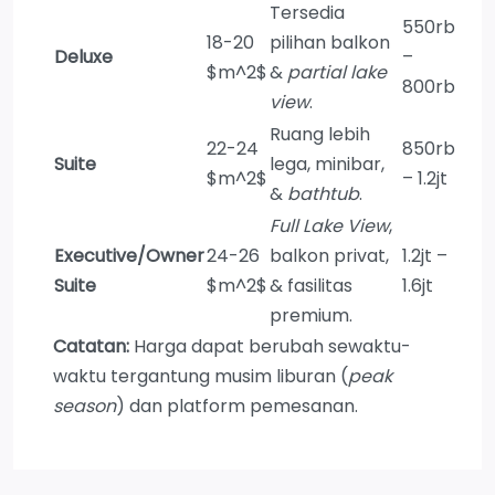
Tersedia
550rb
18-20
pilihan balkon
Deluxe
–
$m^2$
&
partial lake
800rb
view
.
Ruang lebih
22-24
850rb
Suite
lega, minibar,
$m^2$
– 1.2jt
&
bathtub
.
Full Lake View
,
Executive/Owner
24-26
balkon privat,
1.2jt –
Suite
$m^2$
& fasilitas
1.6jt
premium.
Catatan:
Harga dapat berubah sewaktu-
waktu tergantung musim liburan (
peak
season
) dan platform pemesanan.