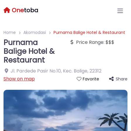
One
toba
Home
Akomodasi
Purnama Balige Hotel & Restaurant
Purnama
Price Range:
$$$
Balige Hotel &
Restaurant
Jl. Pardede Pasir No.10, Kec. Balige
,
22312
Show on map
Share
Favorite