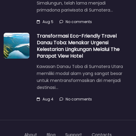
Simalungun, telah lama menjadi
primadona pariwisata di Sumatera…
Aug 5
No comments
Transformasi Eco-Friendly Travel
Danau Toba: Menakar Urgensi
Kelestarian Lingkungan Melalui The
Parapat View Hotel
Kawasan Danau Toba di Sumatera Utara
memiliki modal alam yang sangat besar
untuk mentransformasikan diri menjadi
destinasi…
Aug 4
No comments
About
Blog
Support
Contacts