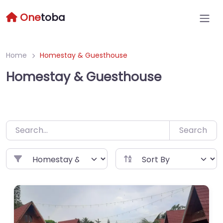
Skip
One
toba
to
content
Home
Homestay & Guesthouse
Homestay & Guesthouse
Search