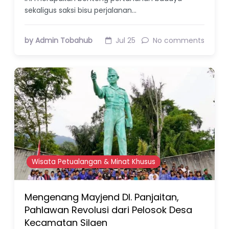
sekaligus saksi bisu perjalanan…
by Admin Tobahub
Jul 25
No comments
Wisata Petualangan & Minat Khusus
Mengenang Mayjend DI. Panjaitan,
Pahlawan Revolusi dari Pelosok Desa
Kecamatan Silaen