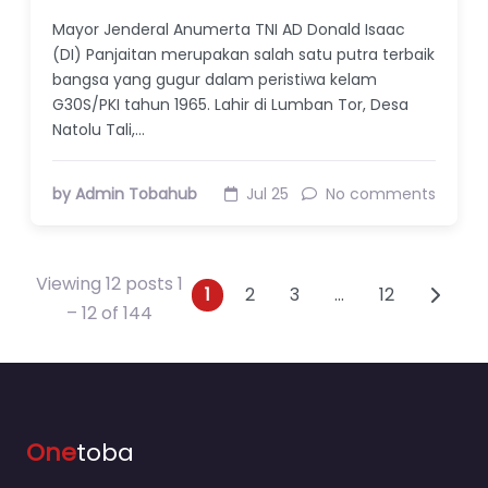
Mayor Jenderal Anumerta TNI AD Donald Isaac
(DI) Panjaitan merupakan salah satu putra terbaik
bangsa yang gugur dalam peristiwa kelam
G30S/PKI tahun 1965. Lahir di Lumban Tor, Desa
Natolu Tali,…
by Admin Tobahub
Jul 25
No comments
Viewing 12 posts 1
Posts navigation
1
2
3
…
12
– 12 of 144
One
toba