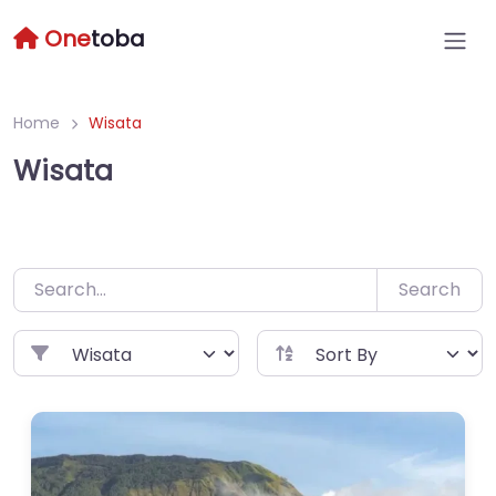
Skip
One
toba
to
content
Home
Wisata
Wisata
Search