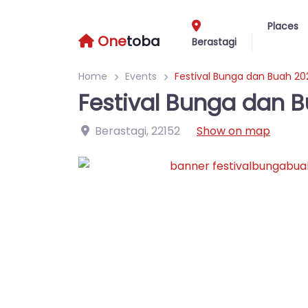
Places
One
toba
Berastagi
Home
Events
Festival Bunga dan Buah 20
Festival Bunga dan 
Berastagi
,
22152
Show on map