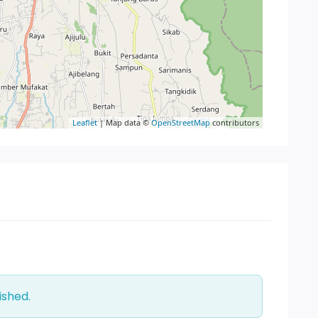
Leaflet
| Map data ©
OpenStreetMap
contributors
ished.