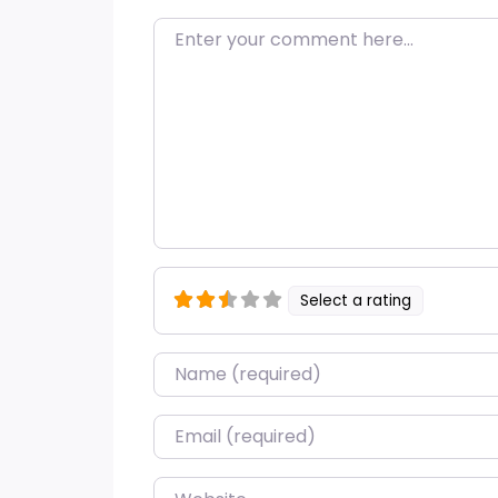
Enter your comment here…
Select a rating
Name
*
Email
*
Website