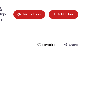
Sign
Mata Bumi
Add listing
in
Share
Favorite