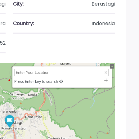
agi
City:
Berastagi
ra
Country:
Indonesia
152
Press Enter key to search