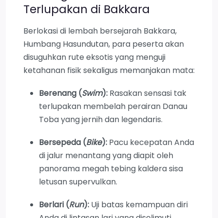
Terlupakan di Bakkara
Berlokasi di lembah bersejarah Bakkara,
Humbang Hasundutan, para peserta akan
disuguhkan rute eksotis yang menguji
ketahanan fisik sekaligus memanjakan mata:
Berenang (
Swim
):
Rasakan sensasi tak
terlupakan membelah perairan Danau
Toba yang jernih dan legendaris.
Bersepeda (
Bike
):
Pacu kecepatan Anda
di jalur menantang yang diapit oleh
panorama megah tebing kaldera sisa
letusan supervulkan.
Berlari (
Run
):
Uji batas kemampuan diri
Anda di lintasan lari yang diselimuti