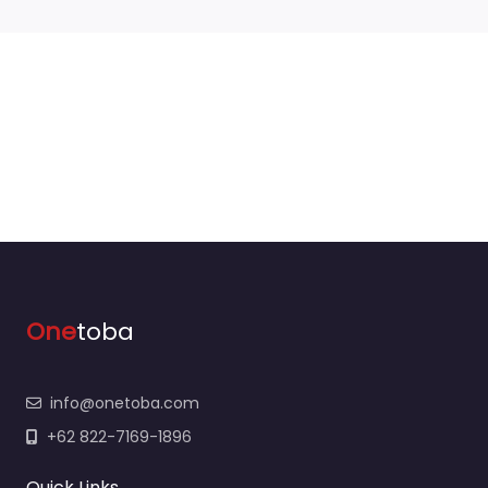
One
toba
info@onetoba.com
+62 822-7169-1896
Quick Links