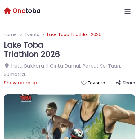
One
toba
Home
Events
Lake Toba Triathlon 2026
Lake Toba
Triathlon 2026
Huta Bakkara II, Cinta Damai, Percut Sei Tuan,
Sumatra
,
Show on map
Share
Favorite