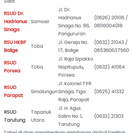
Sakit
Jl. Dr.
RSUD Dr.
Hadrianus
(0626) 20106 /
Hadrianus
Samosir
Sinaga No. 86,
08116004018
Sinaga
Pangururan
RSU HKBP
Jl. Gereja No.
(0632) 21043 /
Toba
Balige
17, Balige
085360637560
Jl. Raja Sipakko
RSUD
Toba
Napitupulu,
(0632) 41084
Porsea
Porsea
Jl. Kolonel TPR
RSUD
Simalungun
Sinaga, Tiga
(0625) 41332
Parapat
Raja, Parapat
Jl. H. Agus
RSUD
Tapanuli
Salim No. 1,
(0633) 21303
Tarutung
Utara
Tarutung
Tabel di atas memberikan gambaran global fasilitas