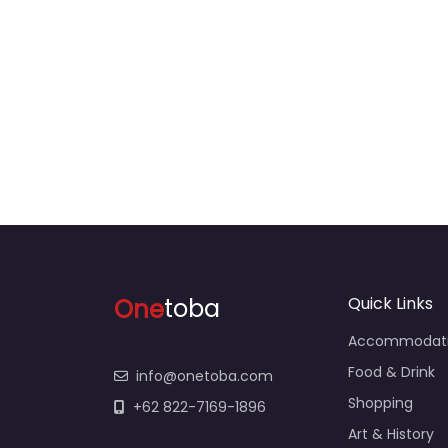
One
toba
Quick Links
Accommodat
Food & Drink
info@onetoba.com
Shopping
+62 822-7169-1896
Art & History