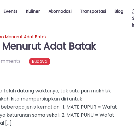
Events
Kuliner
Akomodasi
Transportasi
Blog
i
ian Menurut Adat Batak
n Menurut Adat Batak
omments
Budaya
a telah datang waktunya, tak satu pun makhluk
h kita mempersiapkan diri untuk
beberapa jenis kematian : 1. MATE PUPUR = Wafat
ya keturunan sama sekali. 2. MATE PUNU = Wafat
i […]