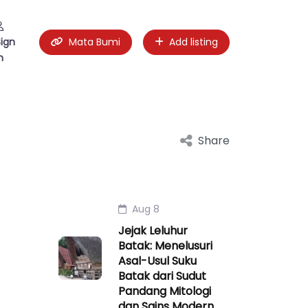
Sign
Mata Bumi
Add listing
n
Share
Aug 8
Jejak Leluhur
Batak: Menelusuri
Asal-Usul Suku
Batak dari Sudut
Pandang Mitologi
dan Sains Modern