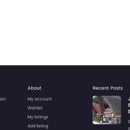
About
Recent Posts
ion
My account
Wishlist
My listings
S
Add listing
s