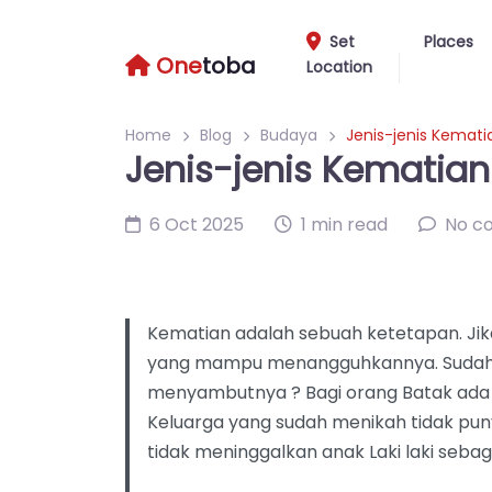
Set
Places
One
toba
Location
Home
Blog
Budaya
Jenis-jenis Kemat
Jenis-jenis Kematia
6 Oct 2025
1 min read
No c
Kematian adalah sebuah ketetapan. Jik
yang mampu menangguhkannya. Sudahka
menyambutnya ? Bagi orang Batak ada 
Keluarga yang sudah menikah tidak pun
tidak meninggalkan anak Laki laki sebaga