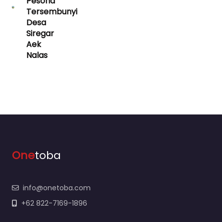
Pesona
Tersembunyi
Desa
Siregar
Aek
Nalas
One
toba
info@onetoba.com
+62 822-7169-1896