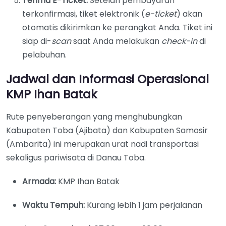
Terima E-Ticket:
Setelah pembayaran
terkonfirmasi, tiket elektronik (
e-ticket
) akan
otomatis dikirimkan ke perangkat Anda. Tiket ini
siap di-
scan
saat Anda melakukan
check-in
di
pelabuhan.
Jadwal dan Informasi Operasional
KMP Ihan Batak
Rute penyeberangan yang menghubungkan
Kabupaten Toba (Ajibata) dan Kabupaten Samosir
(Ambarita) ini merupakan urat nadi transportasi
sekaligus pariwisata di Danau Toba.
Armada:
KMP Ihan Batak
Waktu Tempuh:
Kurang lebih 1 jam perjalanan