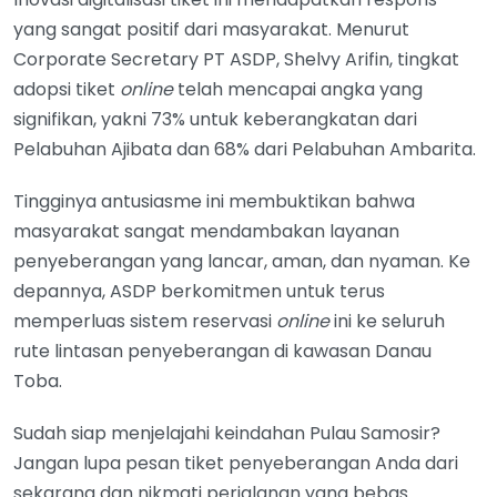
yang sangat positif dari masyarakat. Menurut
Corporate Secretary PT ASDP, Shelvy Arifin, tingkat
adopsi tiket
online
telah mencapai angka yang
signifikan, yakni 73% untuk keberangkatan dari
Pelabuhan Ajibata dan 68% dari Pelabuhan Ambarita.
Tingginya antusiasme ini membuktikan bahwa
masyarakat sangat mendambakan layanan
penyeberangan yang lancar, aman, dan nyaman. Ke
depannya, ASDP berkomitmen untuk terus
memperluas sistem reservasi
online
ini ke seluruh
rute lintasan penyeberangan di kawasan Danau
Toba.
Sudah siap menjelajahi keindahan Pulau Samosir?
Jangan lupa pesan tiket penyeberangan Anda dari
sekarang dan nikmati perjalanan yang bebas