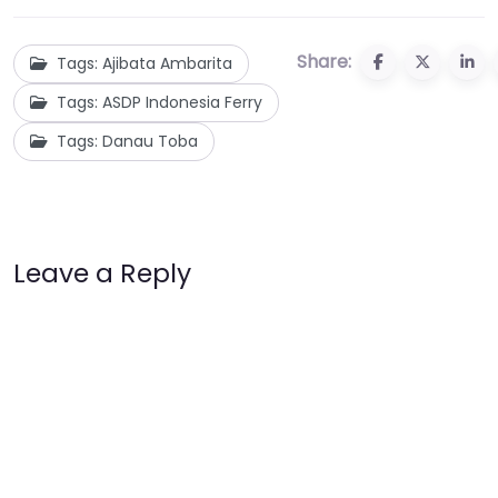
Share:
Tags: Ajibata Ambarita
Tags: ASDP Indonesia Ferry
Tags: Danau Toba
Leave a Reply