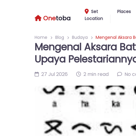
Set
Places
One
toba
Location
Home
Blog
Budaya
Mengenal Aksara B
Mengenal Aksara Bat
Upaya Pelestarianny
27 Jul 2026
2 min read
No 