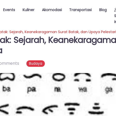
Events
Kuliner
Akomodasi
Transportasi
Blog
i
atak: Sejarah, Keanekaragaman Surat Batak, dan Upaya Pelesta
ak: Sejarah, Keanekaragaman
a
comments
Budaya