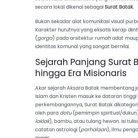
secara lokal dikenal sebagai
Surat Batak
.
Bukan sekadar alat komunikasi visual purba, 
Karakter hurufnya yang eksotis kerap di
(
gorga
) pada arsitektur rumah adat maup
identitas komunal yang sangat bernilai.
Sejarah Panjang Surat B
hingga Era Misionaris
Akar sejarah Aksara Batak membentang ja
Islam dan Kristen masuk ke dataran tingg
perkembangannya, Surat Batak dikategorikan
oleh para
datu
(pemimpin spiritual/dukun) 
laklak
), bambu, atau tulang hewan. Isi tu
catatan astrologi (
parhalaan
), ilmu peng
magis.