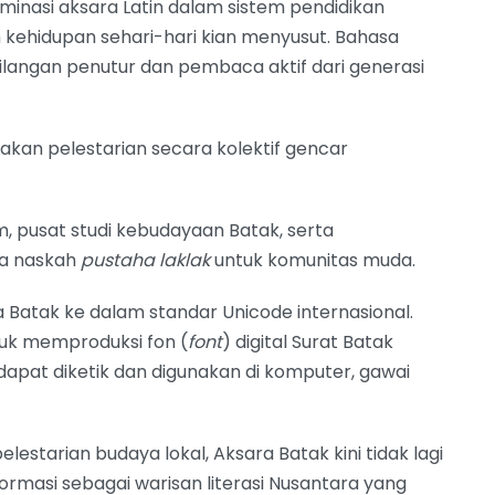
ominasi aksara Latin dalam sistem pendidikan
 kehidupan sehari-hari kian menyusut. Bahasa
ilangan penutur dan pembaca aktif dari generasi
akan pelestarian secara kolektif gencar
, pusat studi kebudayaan Batak, serta
a naskah
pustaha laklak
untuk komunitas muda.
Batak ke dalam standar Unicode internasional.
tuk memproduksi fon (
font
) digital Surat Batak
i dapat diketik dan digunakan di komputer, gawai
lestarian budaya lokal, Aksara Batak kini tidak lagi
formasi sebagai warisan literasi Nusantara yang