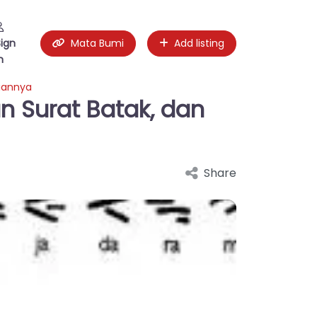
Sign
Mata Bumi
Add listing
n
riannya
 Surat Batak, dan
Share