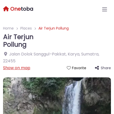
One
toba
Home
Places
Air Terjun Pollung
Air Terjun
Pollung
Jalan Dolok Sanggul–Pakkat, Karya, Sumatra
,
22455
Show on map
Share
Favorite