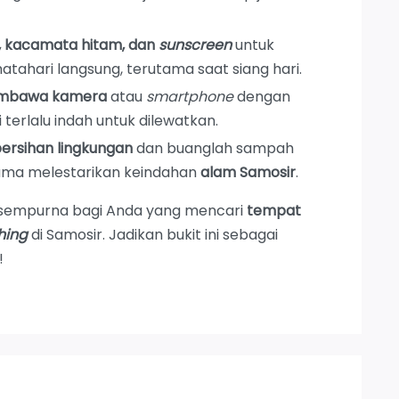
i, kacamata hitam, dan
sunscreen
untuk
matahari langsung, terutama saat siang hari.
embawa kamera
atau
smartphone
dengan
terlalu indah untuk dilewatkan.
bersihan lingkungan
dan buanglah sampah
ama melestarikan keindahan
alam Samosir
.
 sempurna bagi Anda yang mencari
tempat
hing
di Samosir. Jadikan bukit ini sebagai
!