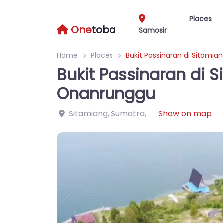
Places
One
toba
Samosir
Home
Places
Bukit Passinaran di Sitami
Bukit Passinaran di 
Onanrunggu
Sitamiang, Sumatra
,
Show on map