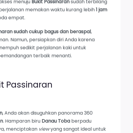
 akses menuju
Bukit Passinaran
sudah terbilang
 perjalanan memakan waktu kurang lebih
1 jam
oda empat.
sinaran sudah cukup bagus dan beraspal
,
an. Namun, persiapkan diri Anda karena
nempuh sedikit perjalanan kaki untuk
a pemandangan terbaik menanti.
t Passinaran
n
, Anda akan disuguhkan panorama 360
an
. Hamparan biru
Danau Toba
berpadu
nya, menciptakan
view
yang sangat ideal untuk