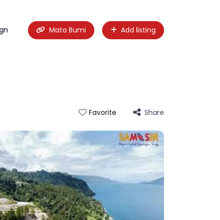
ign
Mata Bumi
Add listing
Share
Favorite