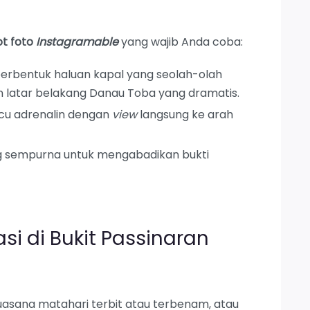
ot foto
Instagramable
yang wajib Anda coba:
berbentuk haluan kapal yang seolah-olah
n latar belakang Danau Toba yang dramatis.
u adrenalin dengan
view
langsung ke arah
g sempurna untuk mengabadikan bukti
si di Bukit Passinaran
uasana matahari terbit atau terbenam, atau