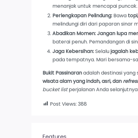
menanjak untuk mencapai puncak.
Perlengkapan Pelindung:
Bawa
top
melindungi diri dari paparan sinar 
Abadikan Momen:
Jangan lupa m
baterai penuh. Pemandangan di sini 
Jaga Kebersihan:
Selalu
jagalah ke
pada tempatnya. Mari bersama-s
Bukit Passinaran
adalah destinasi yang
wisata alam yang indah, asri, dan
refres
bucket list
perjalanan Anda selanjutnya
Post Views:
388
Features