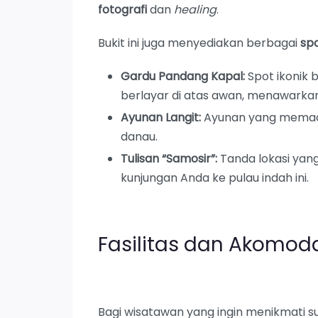
fotografi
dan
healing
.
Bukit ini juga menyediakan berbagai
sp
Gardu Pandang Kapal:
Spot ikonik 
berlayar di atas awan, menawarka
Ayunan Langit:
Ayunan yang memac
danau.
Tulisan “Samosir”:
Tanda lokasi yan
kunjungan Anda ke pulau indah ini.
Fasilitas dan Akomoda
Bagi wisatawan yang ingin menikmati s