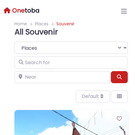
One
toba
Home
Places
Souvenir
All Souvenir
Select search type
Search for
Near
Sear
Default
Favo