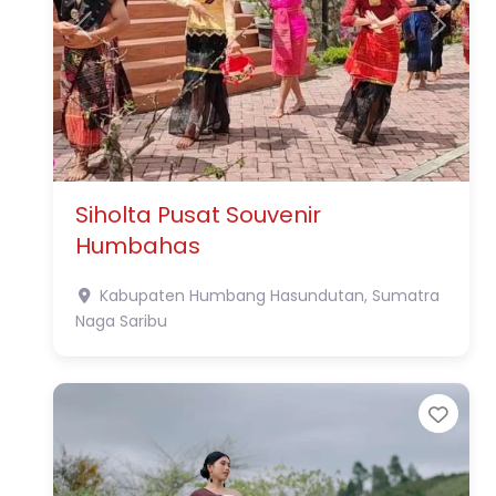
Previous
Next
Siholta Pusat Souvenir
Humbahas
Kabupaten Humbang Hasundutan, Sumatra
Naga Saribu
Favo