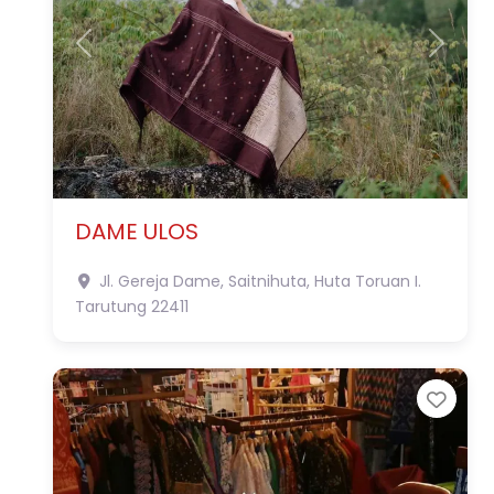
Previous
Next
DAME ULOS
Jl. Gereja Dame, Saitnihuta, Huta Toruan I.
Tarutung
22411
Favo