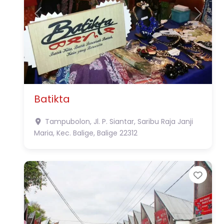
Previous
Next
Batikta
Tampubolon, Jl. P. Siantar, Saribu Raja Janji
Maria, Kec. Balige,
Balige
22312
Favo