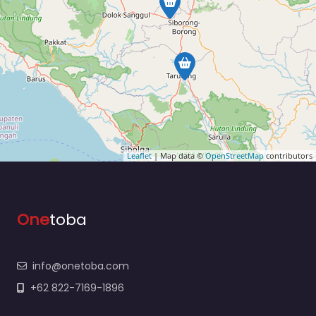
Leaflet
| Map data ©
OpenStreetMap
contributors
One
toba
info@onetoba.com
+62 822-7169-1896