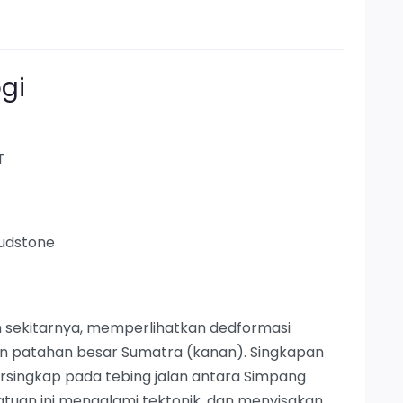
gi
T
udstone
n sekitarnya, memperlihatkan dedformasi
gn patahan besar Sumatra (kanan). Singkapan
ersingkap pada tebing jalan antara Simpang
tuan ini mengalami tektonik, dan menyisakan