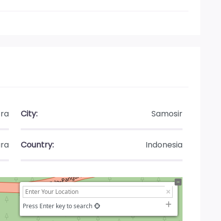
tra
City:
Samosir
ra
Country:
Indonesia
Press Enter key to search