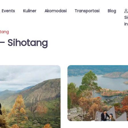
Events
Kuliner
Akomodasi
Transportasi
Blog
S
in
otang
 – Sihotang