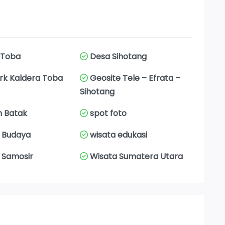
 Toba
Desa Sihotang
k Kaldera Toba
Geosite Tele – Efrata –
Sihotang
h Batak
spot foto
 Budaya
wisata edukasi
 Samosir
Wisata Sumatera Utara