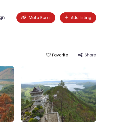
ign
Mata Bumi
Add listing
Share
Favorite