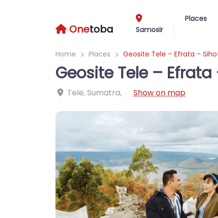
Places
One
toba
Samosir
Home
Places
Geosite Tele – Efrata – Sih
Geosite Tele – Efrata
Tele, Sumatra
,
Show on map