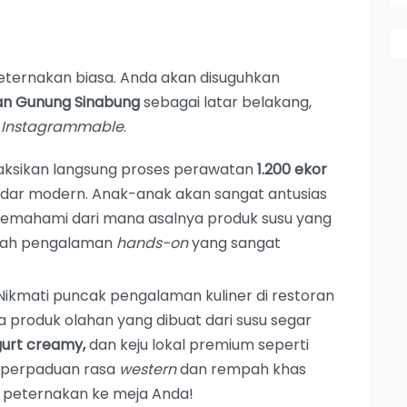
ternakan biasa. Anda akan disuguhkan
an Gunung Sinabung
sebagai latar belakang,
i
Instagrammable
.
ksikan langsung proses perawatan
1.200 ekor
ndar modern. Anak-anak akan sangat antusias
mahami dari mana asalnya produk susu yang
dalah pengalaman
hands-on
yang sangat
ikmati puncak pengalaman kuliner di restoran
 produk olahan yang dibuat dari susu segar
gurt creamy,
dan keju lokal premium seperti
—perpaduan rasa
western
dan rempah khas
ri peternakan ke meja Anda!