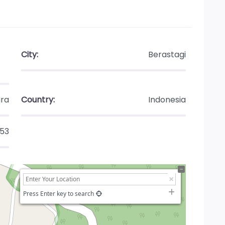
City:
Berastagi
ra
Country:
Indonesia
153
Press Enter key to search