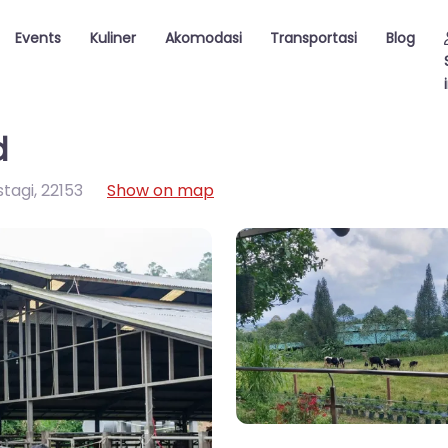
Events
Kuliner
Akomodasi
Transportasi
Blog
d
stagi
,
22153
Show on map