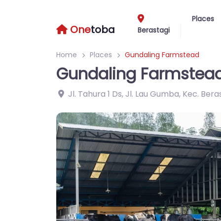
Places
One
toba
Berastagi
Home
Places
Gundaling Farmstead
Gundaling Farmstea
Jl. Tahura 1 Ds, Jl. Lau Gumba, Kec. Bera