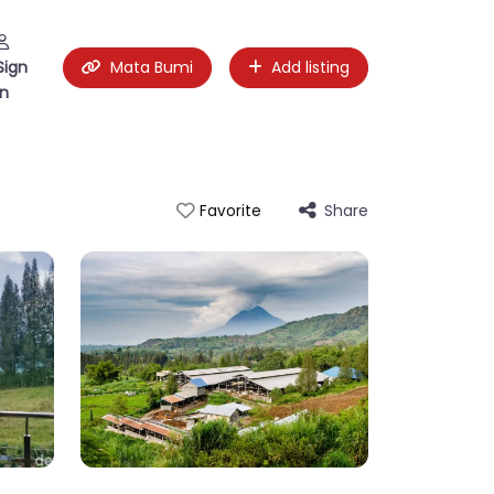
Sign
Mata Bumi
Add listing
in
Share
Favorite