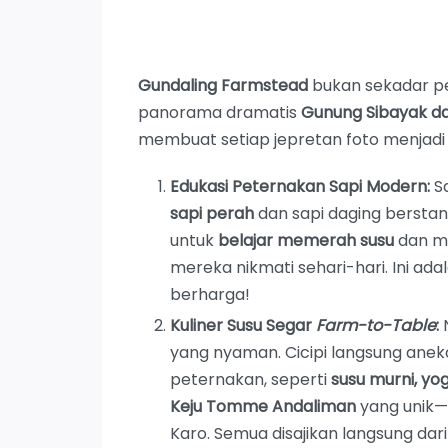
Gundaling Farmstead
bukan sekadar pe
panorama dramatis
Gunung Sibayak d
membuat setiap jepretan foto menjad
Edukasi Peternakan Sapi Modern:
Sa
sapi perah
dan sapi daging bersta
untuk
belajar memerah susu
dan me
mereka nikmati sehari-hari. Ini a
berharga!
Kuliner Susu Segar
Farm-to-Table
:
N
yang nyaman. Cicipi langsung aneka
peternakan, seperti
susu murni, yo
Keju Tomme Andaliman
yang unik
Karo. Semua disajikan langsung da