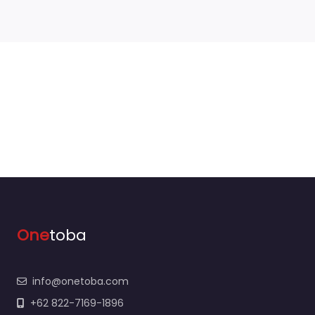
One
toba
info@onetoba.com
+62 822-7169-1896