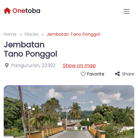
One
toba
Home
Places
Jembatan Tano Ponggol
Jembatan
Tano Ponggol
Pangururan
,
22392
Show on map
Share
Favorite