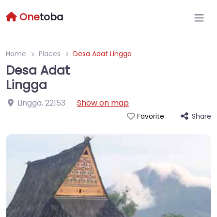
One
toba
Home
Places
Desa Adat Lingga
Desa Adat
Lingga
Lingga
,
22153
Show on map
Share
Favorite