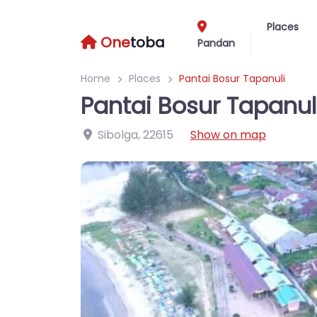
Places
One
toba
Pandan
Home
Places
Pantai Bosur Tapanuli
Pantai Bosur Tapanul
Sibolga
,
22615
Show on map