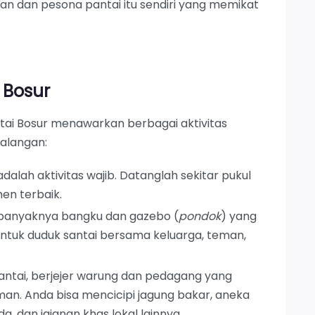
an dan pesona pantai itu sendiri yang memikat
i Bosur
ntai Bosur menawarkan berbagai aktivitas
kalangan:
 adalah aktivitas wajib. Datanglah sekitar pukul
en terbaik.
anyaknya bangku dan gazebo (
pondok
) yang
untuk duduk santai bersama keluarga, teman,
antai, berjejer warung dan pedagang yang
n. Anda bisa mencicipi jagung bakar, aneka
, dan jajanan khas lokal lainnya.