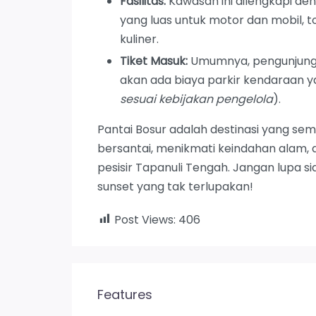
Fasilitas:
Kawasan ini dilengkapi den
yang luas untuk motor dan mobil, 
kuliner.
Tiket Masuk:
Umumnya, pengunjung t
akan ada biaya parkir kendaraan ya
sesuai kebijakan pengelola
).
Pantai Bosur adalah destinasi yang s
bersantai, menikmati keindahan alam, 
pesisir Tapanuli Tengah. Jangan lup
sunset yang tak terlupakan!
Post Views:
406
Features