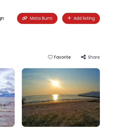
gn
Mata Bumi
Add listing
Share
Favorite