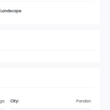
 Landscape
lga
City:
Pandan