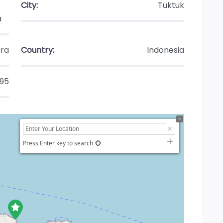
City:
Tuktuk
a
ra
Country:
Indonesia
95
Press Enter key to search