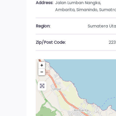
Address:
Jalan Lumban Nangka,
Ambarita, Simanindo, Sumatr
Region:
Sumatera Uta
Zip/Post Code:
223
+
−