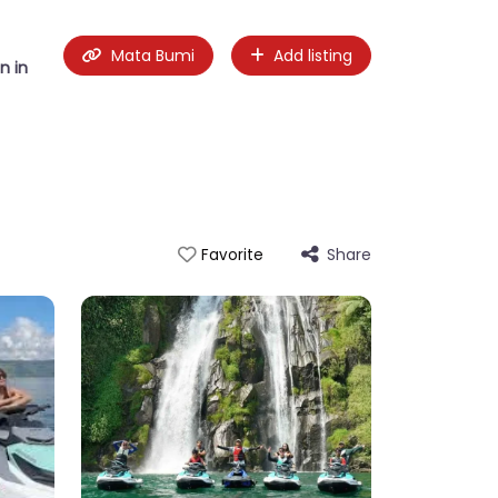
Mata Bumi
Add listing
n in
Share
Favorite