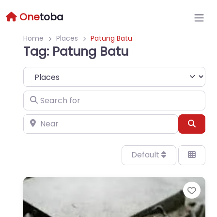
One
toba
Home
Places
Patung Batu
Tag: Patung Batu
Select search type
Search for
Near
Sear
Default
Favo