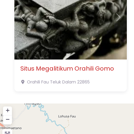
Previous
Next
Situs Megalitikum Orahili Gomo
Orahili Fau
Teluk Dalam
22865
+
−