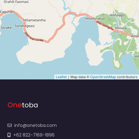
Leaflet
| Map data ©
OpenStreetMap
contributors
One
toba
info@onetoba.com
+62 822-7169-1896