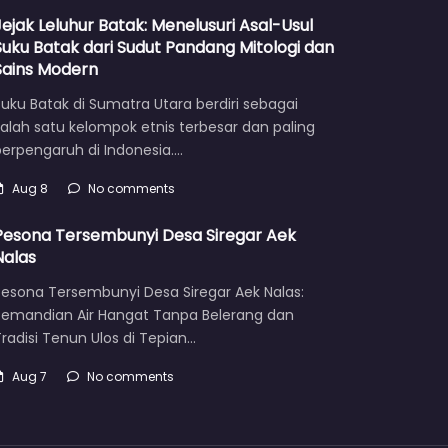
Jejak Leluhur Batak: Menelusuri Asal-Usul
Suku Batak dari Sudut Pandang Mitologi dan
Sains Modern
uku Batak di Sumatra Utara berdiri sebagai
alah satu kelompok etnis terbesar dan paling
berpengaruh di Indonesia.…
Aug 8
No comments
Pesona Tersembunyi Desa Siregar Aek
Nalas
Pesona Tersembunyi Desa Siregar Aek Nalas:
Pemandian Air Hangat Tanpa Belerang dan
radisi Tenun Ulos di Tepian…
Aug 7
No comments