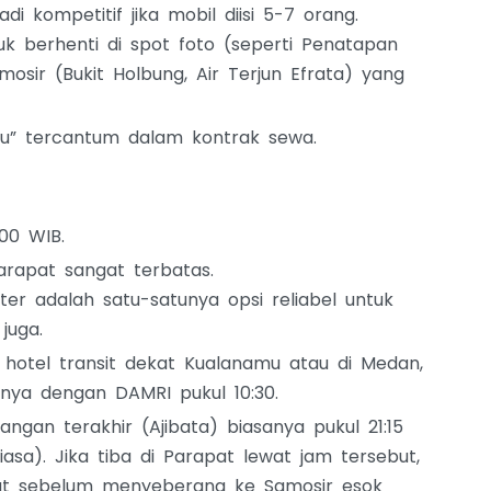
i kompetitif jika mobil diisi 5-7 orang.
 berhenti di spot foto (seperti Penatapan
osir (Bukit Holbung, Air Terjun Efrata) yang
lau” tercantum dalam kontrak sewa.
00 WIB.
rapat sangat terbatas.
er adalah satu-satunya opsi reliabel untuk
juga.
 hotel transit dekat Kualanamu atau di Medan,
tnya dengan DAMRI pukul 10:30.
ngan terakhir (Ajibata) biasanya pukul 21:15
iasa). Jika tiba di Parapat lewat jam tersebut,
at sebelum menyeberang ke Samosir esok