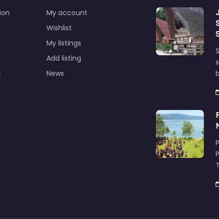
ion
My account
Wishlist
My listings
S
Add listing
s
t
News
T