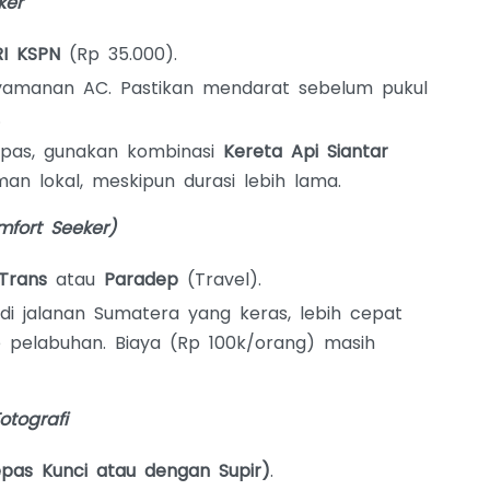
ker
I KSPN
(Rp 35.000).
amanan AC. Pastikan mendarat sebelum pukul
.
 pas, gunakan kombinasi
Kereta Api Siantar
n lokal, meskipun durasi lebih lama.
fort Seeker)
Trans
atau
Paradep
(Travel).
 di jalanan Sumatera yang keras, lebih cepat
e pelabuhan. Biaya (Rp 100k/orang) masih
tografi
epas Kunci atau dengan Supir)
.