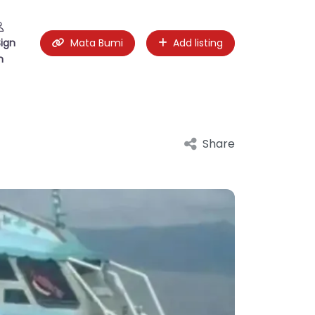
Sign
Mata Bumi
Add listing
n
Share