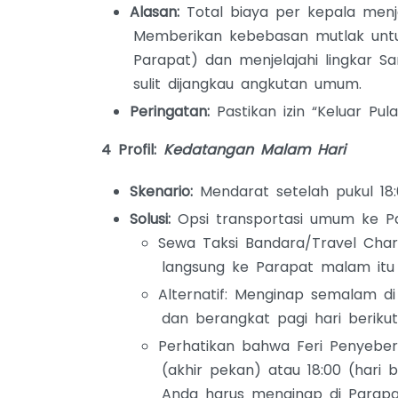
Alasan:
Total biaya per kepala menjad
Memberikan kebebasan mutlak untuk
Parapat) dan menjelajahi lingkar Sam
sulit dijangkau angkutan umum.
Peringatan:
Pastikan izin “Keluar Pu
4 Profil:
Kedatangan Malam Hari
Skenario:
Mendarat setelah pukul 18:
Solusi:
Opsi transportasi umum ke Pa
Sewa Taksi Bandara/Travel Chart
langsung ke Parapat malam itu 
Alternatif: Menginap semalam di
dan berangkat pagi hari beriku
Perhatikan bahwa Feri Penyebera
(akhir pekan) atau 18:00 (hari b
Anda harus menginap di Parap