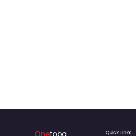
One
toba
Quick Links