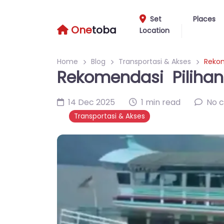
Set
Places
One
toba
Location
Home
Blog
Transportasi & Akses
Rekom
Rekomendasi Pilihan
14 Dec 2025
1 min read
No 
Transportasi & Akses