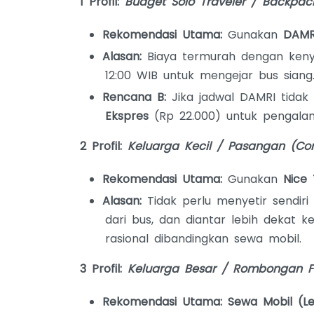
1 Profil:
Budget Solo Traveler / Backpac
Rekomendasi Utama:
Gunakan
DAMR
Alasan:
Biaya termurah dengan keny
12:00 WIB untuk mengejar bus siang
Rencana B:
Jika jadwal DAMRI tidak
Ekspres
(Rp 22.000) untuk pengalama
2 Profil:
Keluarga Kecil / Pasangan (Com
Rekomendasi Utama:
Gunakan
Nice 
Alasan:
Tidak perlu menyetir sendiri
dari bus, dan diantar lebih dekat k
rasional dibandingkan sewa mobil.
3 Profil:
Keluarga Besar / Rombongan Fo
Rekomendasi Utama:
Sewa Mobil (L