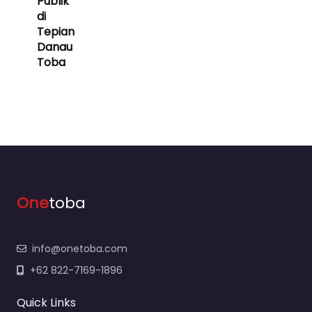
Publik
di
Tepian
Danau
Toba
One
toba
info@onetoba.com
+62 822-7169-1896
Quick Links