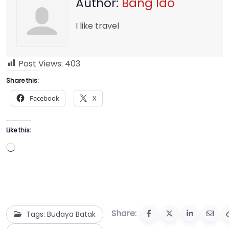
Author:
Bang Ido
I like travel
Post Views:
403
Share this:
Facebook
X
Like this:
Loading…
Share:
Tags: Budaya Batak