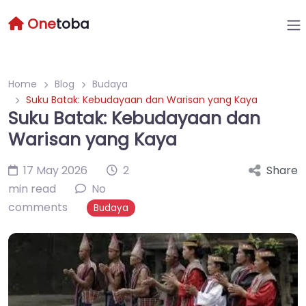
One
toba
Home
Blog
Budaya
Suku Batak: Kebudayaan dan Warisan yang Kaya
Suku Batak: Kebudayaan dan
Warisan yang Kaya
17 May 2026
2
Share
min read
No
comments
Budaya