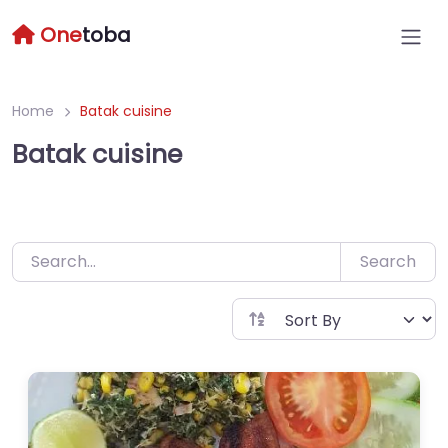
Skip
One
toba
to
content
Home
Batak cuisine
Batak cuisine
Search