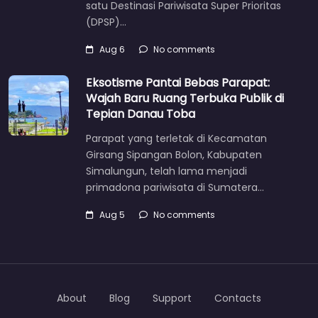
satu Destinasi Pariwisata Super Prioritas
(DPSP)…
Aug 6
No comments
Eksotisme Pantai Bebas Parapat:
Wajah Baru Ruang Terbuka Publik di
Tepian Danau Toba
Parapat yang terletak di Kecamatan
Girsang Sipangan Bolon, Kabupaten
Simalungun, telah lama menjadi
primadona pariwisata di Sumatera…
Aug 5
No comments
About
Blog
Support
Contacts