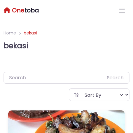
Skip
One
toba
to
content
Home
bekasi
bekasi
Search