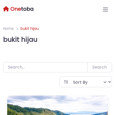
Skip
One
toba
to
content
Home
bukit hijau
bukit hijau
Search