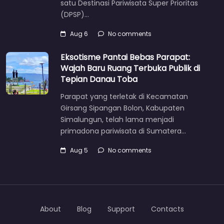
satu Destinasi Pariwisata Super Prioritas
(DPSP)…
Aug 6
No comments
Eksotisme Pantai Bebas Parapat:
Wajah Baru Ruang Terbuka Publik di
Tepian Danau Toba
Parapat yang terletak di Kecamatan
Girsang Sipangan Bolon, Kabupaten
Simalungun, telah lama menjadi
primadona pariwisata di Sumatera…
Aug 5
No comments
About
Blog
Support
Contacts