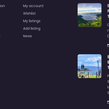
ion
My account
Wishlist
My listings
Add listing
t
News
D