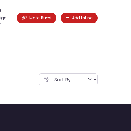
Sign
Mata Bumi
Add listing
n