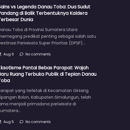
Sains vs Legenda Danau Toba: Dua Sudut
Pandang di Balik Terbentuknya Kaldera
Terbesar Dunia
Danau Toba di Provinsi Sumatera Utara
memegang predikat penting sebagai salah satu
estinasi Pariwisata Super Prioritas (DPSP)…
Aug 6
No comments
Eksotisme Pantai Bebas Parapat: Wajah
Baru Ruang Terbuka Publik di Tepian Danau
Toba
Parapat yang terletak di Kecamatan Girsang
Sipangan Bolon, Kabupaten Simalungun, telah
lama menjadi primadona pariwisata di
Sumatera…
Aug 5
No comments